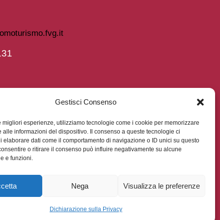
omoturismo.fvg.it
131
Gestisci Consenso
le migliori esperienze, utilizziamo tecnologie come i cookie per memorizzare
 alle informazioni del dispositivo. Il consenso a queste tecnologie ci
i elaborare dati come il comportamento di navigazione o ID unici su questo
consentire o ritirare il consenso può influire negativamente su alcune
he e funzioni.
, c.14).
cetta
Nega
Visualizza le preferenze
Dichiarazione sulla Privacy
dn © 2026. All rights reserved.