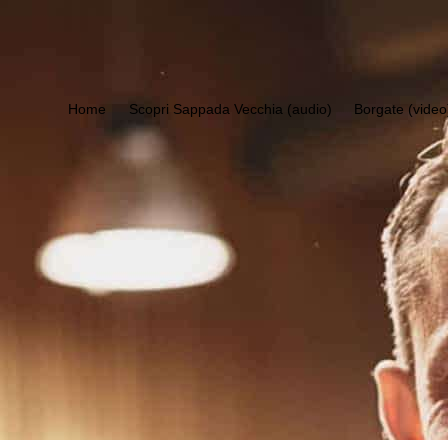
Home
Scopri Sappada Vecchia (audio)
Borgate (video