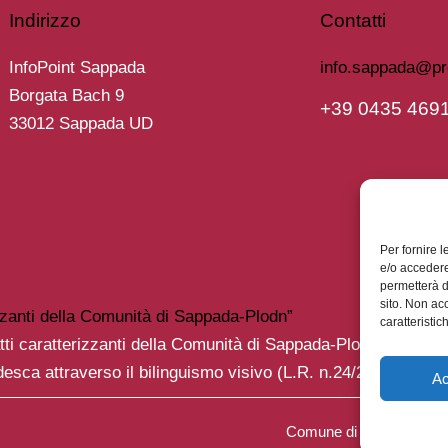
Indirizzo
Contatti
InfoPoint Sappada
info.sappada@pr
Borgata Bach 9
+39 0435 469
33012 Sappada UD
Per fornire 
e/o accedere
permetterà d
sito. Non ac
izzanti della Comunità di Sappada-Plodn”
caratteristic
tti caratterizzanti della Comunità di Sappada-Plodn”.
desca attraverso il bilinguismo visivo
(L.R. n.24/2021, art.10
Ac
Comune di Sappada – Plo