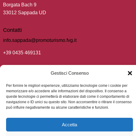
Borgata Bach 9
33012 Sappada UD
Contatti
info.sappada@promoturismo.fvg.it
+39 0435 469131
Gestisci Consenso
Progetto 2025 “Implementazione di audio sui tratti
Per fornire le migliori esperienze, utilizziamo tecnologie come i cookie per
caratterizzanti della Comunità di Sappada-Plodn”
memorizzare e/o accedere alle informazioni del dispositivo. Il consenso a
e p
rogetto 2022 – 2023 “Realizzazione di audio-video sui
queste tecnologie ci permetterà di elaborare dati come il comportamento di
navigazione o ID unici su questo sito. Non acconsentire o ritirare il consenso
tratti caratterizzanti della Comunità di Sappada-Plodn”.
può influire negativamente su alcune caratteristiche e funzioni.
Promozione e la valorizzazione delle minoranze di lingua
(L.R. n.24/2021,
tedesca attraverso il bilinguismo visivo
Accetta
art.10, c.14).