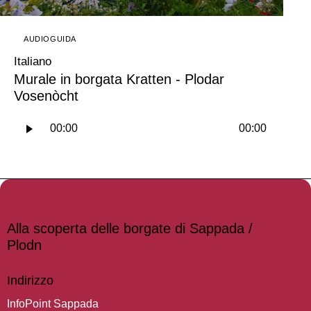
AUDIOGUIDA
Italiano
Murale in borgata Kratten - Plodar
Vosenòcht
Audio
00:00
00:00
Player
Alla scoperta delle borgate di Sappada /
Plodn
Indirizzo
InfoPoint Sappada