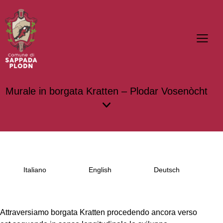
Murale in borgata Kratten – Plodar Vosenòcht
Italiano
English
Deutsch
Attraversiamo borgata
Kratten
procedendo ancora verso