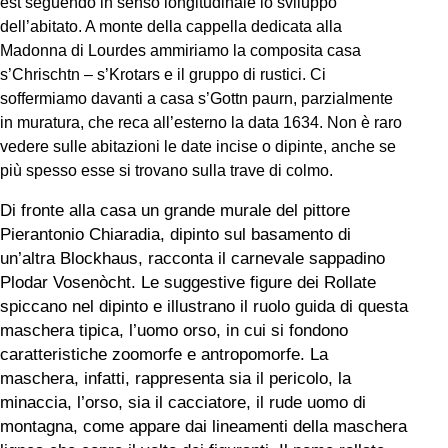
est seguendo in senso longitudinale lo sviluppo
dell’abitato. A monte della cappella dedicata alla
Madonna di
Lourdes
ammiriamo la composita casa
s’Chrischtn – s’Krotars
e il gruppo di rustici. Ci
soffermiamo davanti a casa
s’Gottn paurn
, parzialmente
in muratura, che reca all’esterno la data 1634. Non è raro
vedere sulle abitazioni le date incise o dipinte, anche se
più spesso esse si trovano sulla trave di colmo.
Di fronte alla casa un grande murale del pittore
Pierantonio
Chiaradia
, dipinto sul basamento di
un’altra
Blockhaus
, racconta il carnevale sappadino
Plodar Vosenòcht
. Le suggestive figure dei
Rollate
spiccano nel dipinto e illustrano il ruolo guida di questa
maschera tipica, l’uomo orso, in cui si fondono
caratteristiche zoomorfe e antropomorfe. La
maschera, infatti, rappresenta sia il pericolo, la
minaccia, l’orso, sia il cacciatore, il rude uomo di
montagna, come appare dai lineamenti della maschera