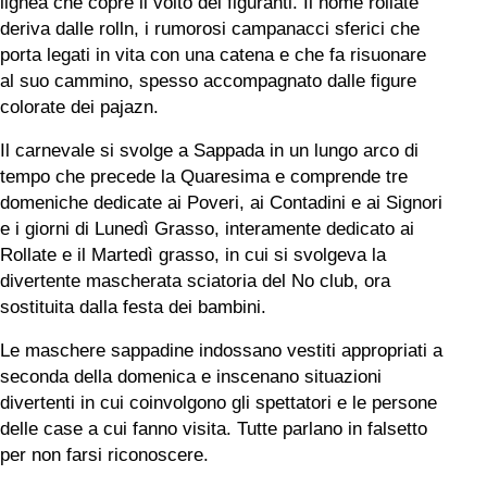
lignea che copre il volto dei figuranti. Il nome
rollate
deriva dalle
rolln
,
i rumorosi campanacci sferici che
porta legati in vita con una catena e che fa risuonare
al suo cammino, spesso accompagnato dalle figure
colorate dei
pajazn
.
Il carnevale si svolge a Sappada in un lungo arco di
tempo che precede la Quaresima e comprende tre
domeniche dedicate ai Poveri, ai Contadini e ai Signori
e i giorni di Lunedì Grasso, interamente dedicato ai
Rollate e il Martedì grasso, in cui si svolgeva la
divertente mascherata sciatoria del No club, ora
sostituita dalla festa dei bambini.
Le maschere sappadine indossano vestiti appropriati a
seconda della domenica e inscenano situazioni
divertenti in cui coinvolgono gli spettatori e le persone
delle case a cui fanno visita. Tutte parlano in falsetto
per non farsi riconoscere.