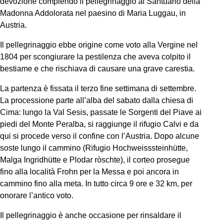
devozione compiendo il pellegrinaggio al Santuario della
Madonna Addolorata nel paesino di Maria Luggau, in
Austria.
Il pellegrinaggio ebbe origine come voto alla Vergine nel
1804 per scongiurare la pestilenza che aveva colpito il
bestiame e che rischiava di causare una grave carestia.
La partenza è fissata il terzo fine settimana di settembre.
La processione parte all’alba del sabato dalla chiesa di
Cima: lungo la Val Sesis, passate le Sorgenti del Piave ai
piedi del Monte Peralba, si raggiunge il rifugio Calvi e da
qui si procede verso il confine con l’Austria. Dopo alcune
soste lungo il cammino (Rifugio Hochweisssteinhütte,
Malga Ingridhütte e Plodar ròschte), il corteo prosegue
fino alla località Frohn per la Messa e poi ancora in
cammino fino alla meta. In tutto circa 9 ore e 32 km, per
onorare l’antico voto.
Il pellegrinaggio è anche occasione per rinsaldare il