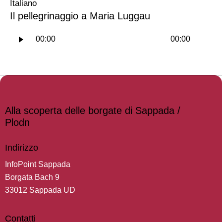
Italiano
Il pellegrinaggio a Maria Luggau
Audio
00:00
00:00
Player
Alla scoperta delle borgate di Sappada /
Plodn
Indirizzo
InfoPoint Sappada
Borgata Bach 9
33012 Sappada UD
Contatti