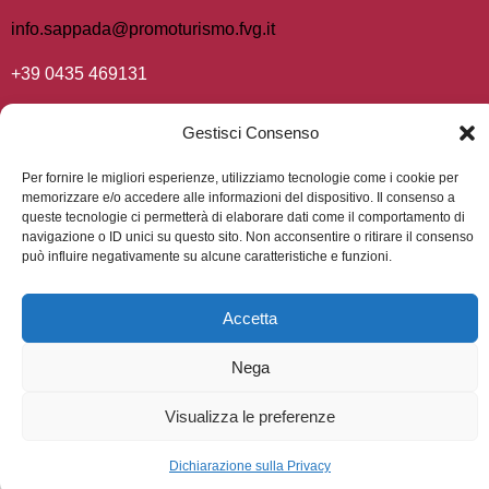
info.sappada@promoturismo.fvg.it
+39 0435 469131
Gestisci Consenso
Progetto 2025 “Implementazione di audio sui tratti
Per fornire le migliori esperienze, utilizziamo tecnologie come i cookie per
memorizzare e/o accedere alle informazioni del dispositivo. Il consenso a
caratterizzanti della Comunità di Sappada-Plodn”
queste tecnologie ci permetterà di elaborare dati come il comportamento di
e p
rogetto 2022 – 2023 “Realizzazione di audio-video sui
navigazione o ID unici su questo sito. Non acconsentire o ritirare il consenso
può influire negativamente su alcune caratteristiche e funzioni.
tratti caratterizzanti della Comunità di Sappada-Plodn”.
Promozione e la valorizzazione delle minoranze di lingua
(L.R. n.24/2021,
tedesca attraverso il bilinguismo visivo
Accetta
art.10, c.14).
Nega
Comune di Sappada – Plodn © 2026. All rights reserved.
Visualizza le preferenze
Dichiarazione sulla Privacy