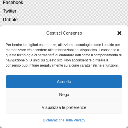
Facebook
Twitter
Dribble
Instagram
Gestisci Consenso
Newsletter
Per fornire le migliori esperienze, utilizziamo tecnologie come i cookie per
memorizzare e/o accedere alle informazioni del dispositivo. Il consenso a
[mc4wp_form id="461" element_id="style-9"]
queste tecnologie ci permetterà di elaborare dati come il comportamento di
navigazione o ID unici su questo sito. Non acconsentire o ritirare il
consenso può influire negativamente su alcune caratteristiche e funzioni.
AncoraThemes
© {{Y}}. All rights reserved.
Accetta
Nega
Visualizza le preferenze
Dichiarazione sulla Privacy